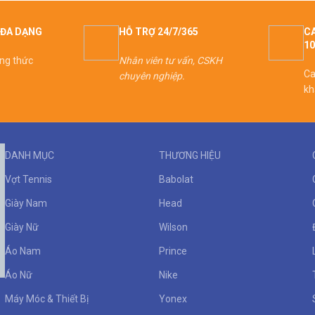
ĐA DẠNG
HỖ TRỢ 24/7/365
CA
1
ơng thức
Nhân viên tư vấn, CSKH
Ca
chuyên nghiệp.
kh
DANH MỤC
THƯƠNG HIỆU
Vợt Tennis
Babolat
Giày Nam
Head
Giày Nữ
Wilson
Áo Nam
Prince
Áo Nữ
Nike
Máy Móc & Thiết Bị
Yonex