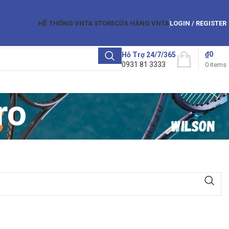
HỆ THỐNG VNTA STORE
CỬA HÀNG VNTA
LOGIN / REGISTER
₫
0
Hỗ Trợ 24/7/365
0931 81 3333
0
items
ro