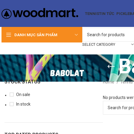
TENNIS
TIN TỨC
PICKLEB
DANH MỤC SẢN PHẨM
SELECT CATEGORY
B
STOCK STATUS
Home
Tennis
On sale
No products wer
In stock