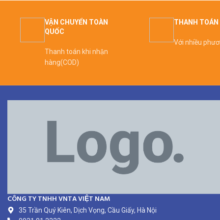
VẬN CHUYỂN TOÀN
THANH TOÁN 
QUỐC
Với nhiều phư
Thanh toán khi nhận
hàng(COD)
CÔNG TY TNHH VNTA VIỆT NAM
35 Trần Quý Kiên, Dịch Vọng, Cầu Giấy, Hà Nội