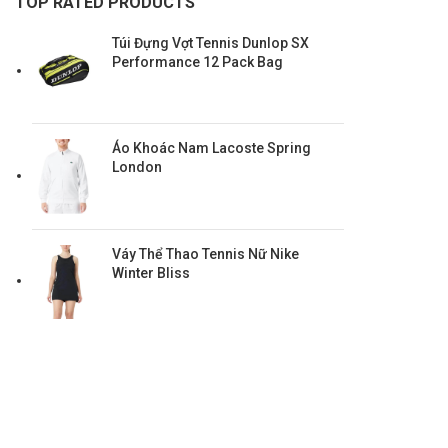
TOP RATED PRODUCTS
Túi Đựng Vợt Tennis Dunlop SX
Performance 12 Pack Bag
Áo Khoác Nam Lacoste Spring
London
HEAD
Vợt Tennis Radical
Váy Thể Thao Tennis Nữ Nike
Vợt Trẻ Em
Winter Bliss
Gravity
Instinct
Speed
Boom
Extream