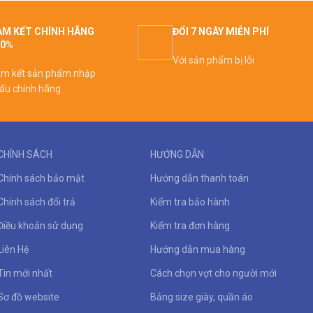
M KẾT CHÍNH HÃNG
ĐỔI 7 NGÀY MIỄN PHÍ
00%
Với sản phẩm bị lỗi
m kết sản phẩm nhập
ẩu chính hãng
CHÍNH SÁCH
HƯỚNG DẪN
Chính sách bảo mật
Hướng dẫn thanh toán
Chính sách đổi trả
Kiểm tra bảo hành
Điều khoản sử dụng
Kiểm tra đơn hàng
Liên Hệ
Hướng dẫn mua hàng
Tin mới nhất
Cách chọn vợt cho người mới
Sơ đồ website
Bảng size giày, quần áo