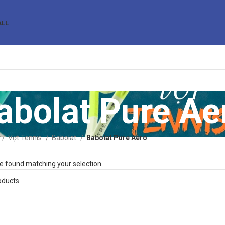
ALL
abolat Pure Ae
Vợt Tennis
Babolat
Babolat Pure Aero
e found matching your selection.