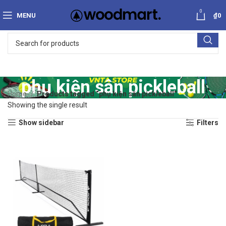
0
MENU
₫
0
phụ kiện sân pickleball
Home
Products tagged “phụ kiện sân pickleball”
Showing the single result
Show sidebar
Filters