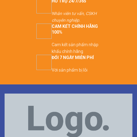
HỖ TRỢ 24/7/365
Nhân viên tư vấn, CSKH
chuyên nghiệp.
CAM KẾT CHÍNH HÃNG
100%
Cam kết sản phẩm nhập
khẩu chính hãng
ĐỔI 7 NGÀY MIỄN PHÍ
Với sản phẩm bị lỗi