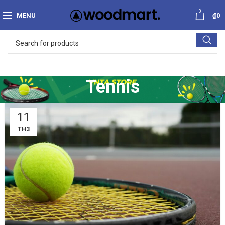
0
MENU
₫
0
Tennis
11
TH3