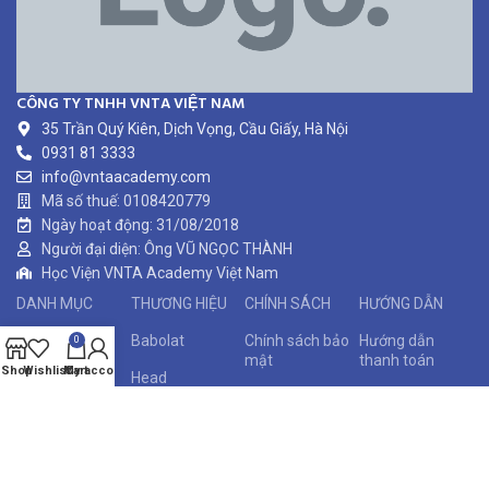
CÔNG TY TNHH VNTA VIỆT NAM
35 Trần Quý Kiên, Dịch Vọng, Cầu Giấy, Hà Nội
0931 81 3333
info@vntaacademy.com
Mã số thuế: 0108420779
Ngày hoạt động: 31/08/2018
Người đại diện: Ông VŨ NGỌC THÀNH
Học Viện VNTA Academy Việt Nam
DANH MỤC
THƯƠNG HIỆU
CHÍNH SÁCH
HƯỚNG DẪN
Vợt Tennis
Babolat
Chính sách bảo
Hướng dẫn
0
mật
thanh toán
Shop
Wishlist
My account
Cart
Giày Nam
Head
Chính sách đổi
Kiểm tra bảo
Giày Nữ
Wilson
trả
hành
Áo Nam
Prince
Điều khoản sử
Kiểm tra đơn
dụng
hàng
Áo Nữ
Nike