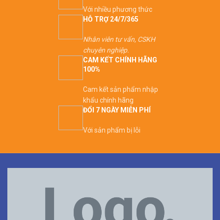
tuổi thọ cao hơn. Một quả
Với nhiều phương thức
bóng tuyệt vời và chất lượng
HỖ TRỢ 24/7/365
cao, và nó có giá cũng rất tốt
như một quả bóng tập.
Nhân viên tư vấn, CSKH
chuyên nghiệp.
CAM KẾT CHÍNH HÃNG
100%
Cam kết sản phẩm nhập
khẩu chính hãng
ĐỔI 7 NGÀY MIỄN PHÍ
Với sản phẩm bị lỗi