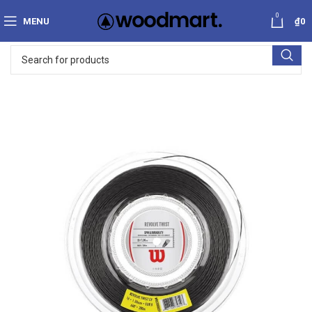
0
MENU
₫
0