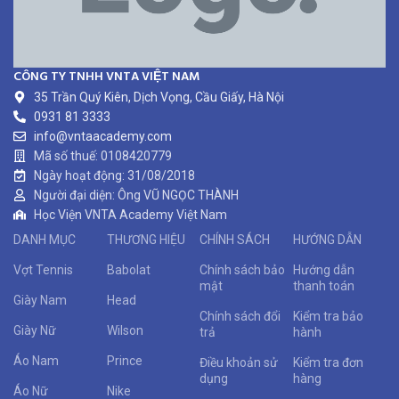
CÔNG TY TNHH VNTA VIỆT NAM
35 Trần Quý Kiên, Dịch Vọng, Cầu Giấy, Hà Nội
0931 81 3333
info@vntaacademy.com
Mã số thuế: 0108420779
Ngày hoạt động: 31/08/2018
Người đại diện: Ông VŨ NGỌC THÀNH
Học Viện VNTA Academy Việt Nam
DANH MỤC
THƯƠNG HIỆU
CHÍNH SÁCH
HƯỚNG DẪN
Vợt Tennis
Babolat
Chính sách bảo
Hướng dẫn
mật
thanh toán
Giày Nam
Head
Chính sách đổi
Kiểm tra bảo
Giày Nữ
Wilson
trả
hành
Áo Nam
Prince
Điều khoản sử
Kiểm tra đơn
dụng
hàng
Áo Nữ
Nike