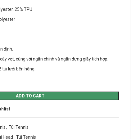
olyester, 25% TPU
olyester
n định.
PRINCE
YONEX
ây vợt, cùng với ngăn chính và ngăn đựng giầy tích hợp.
 túi lưới bên hông.
Tour 100p Textreme
ike
ADD TO CART
shlist
nis
,
Túi Tennis
úi Head
,
Túi Tennis