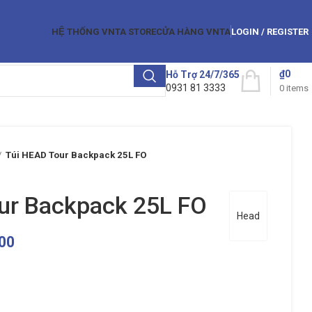
HỆ THỐNG VNTA STORE
CỬA HÀNG VNTA
LOGIN / REGISTER
₫
0
Hỗ Trợ 24/7/365
0931 81 3333
0
items
Túi HEAD Tour Backpack 25L FO
ur Backpack 25L FO
Head
00