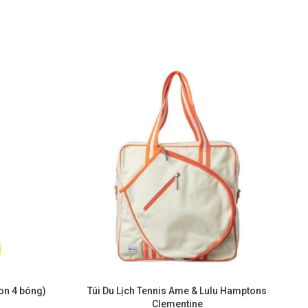
on 4 bóng)
Túi Du Lịch Tennis Ame & Lulu Hamptons
Clementine