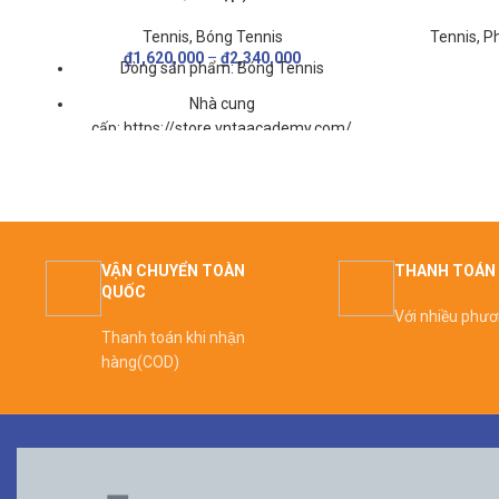
Tennis
,
Ph
Tennis
,
Bóng Tennis
₫
1,620,000
–
₫
2,340,000
Dòng sản phẩm:
Bóng Tennis
Nhà cung
cấp:
https://store.vntaacademy.com/
Bảo hành:
Chính hãng
Tình trạng:
Mới 100%
Trạng thái:
Còn hàng
Giao hàng:
Toàn quốc
VẬN CHUYỂN TOÀN
THANH TOÁN 
QUỐC
Hỗ trợ tư vấn: 24/7
Với nhiều phư
Thanh toán khi nhận
hàng(COD)