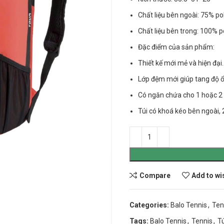
Chất liệu bên ngoài: 75% p
Chất liệu bên trong: 100% p
Đặc điểm của sản phẩm:
Thiết kế mới mẻ và hiện đại.
Lớp đệm mới giúp tang độ ổ
WILSON
BABOLAT
Có ngăn chứa cho 1 hoặc 2 c
Túi có khoá kéo bên ngoài, 2
Wilson Blade
Pure Aero + Unstrung
Wilson Pro Staff
Vợt Tennis Babolat Pure Str
Wilson Ultra
Babolat Evo Drive
Babolat Pure Aero
Compare
Add to wi
Babolat Boost Rafa
Babolat Pure Drive
Categories:
Balo Tennis
,
Ten
Tags:
Balo Tennis
,
Tennis
,
T