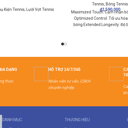
Tennis
,
Bóng Tennis
ụ Kiện Tennis
,
Lưới Vợt Tennis
₫
2,590,000
Maximized Touch: Cảm nhận bó
Optimized Control: Tối ưu hóa
bóng Extended Longevity: Độ b
ĐA DẠNG
HỖ TRỢ 24/7/365
CA
1
ơng thức
Nhân viên tư vấn, CSKH
Ca
chuyên nghiệp.
kh
DANH MỤC
THƯƠNG HIỆU