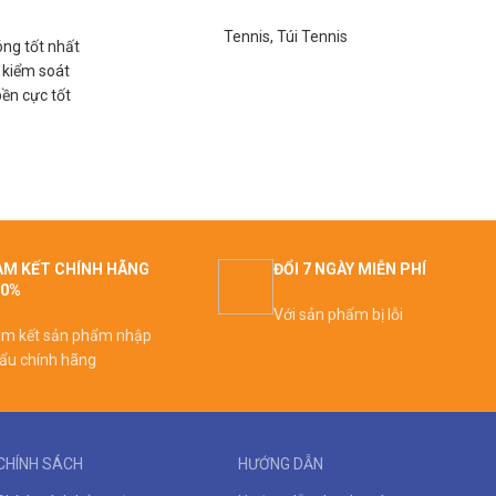
Tennis
,
Túi Tennis
ng tốt nhất
 kiểm soát
ền cực tốt
M KẾT CHÍNH HÃNG
ĐỔI 7 NGÀY MIỄN PHÍ
00%
Với sản phẩm bị lỗi
m kết sản phẩm nhập
ẩu chính hãng
CHÍNH SÁCH
HƯỚNG DẪN