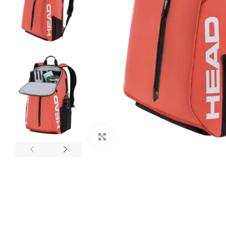
HEAD
Vợt Tennis Radical
Vợt Trẻ Em
Click to enlarge
Gravity
Instinct
Speed
Boom
Extream