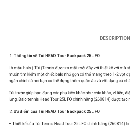
DESCRIPTION
Thông tin về Túi HEAD Tour Backpack 25L FO
Là mẫu balo ( Túi )Tennis được ra mắt mới đây với thiết kế với mà 
muốn tìm kiếm một chiếc balo nhỏ gọn có thể mang theo 1-2 vợt đặc 
ngăn chính là nơi bạn có thể đựng thêm quần áo và vật dụng cá nh
Túi trước giúp bạn đựng các phụ kiện khác như chìa khóa, ví tiền, đi
lưng. Balo tennis Head Tour 25L FO chính hãng (260814) được tạo nê
Ư
u
đ
i
ể
m c
ủ
a
Túi HEAD Tour Backpack 25L FO
– Thiết kế của Túi Tennis Head Tour 25L FO chính hãng (260814) ti