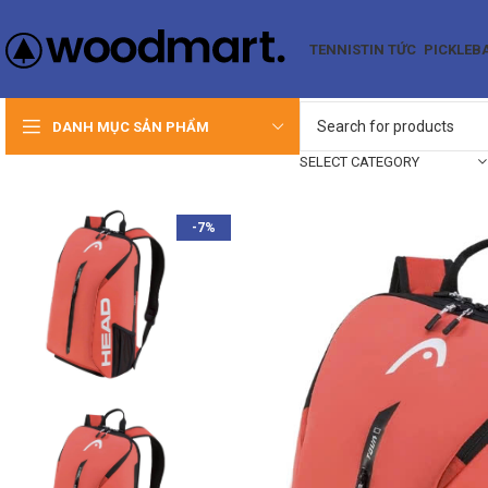
TENNIS
TIN TỨC
PICKLEB
DANH MỤC SẢN PHẨM
SELECT CATEGORY
-7%