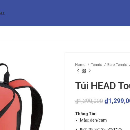
ALL
Home
Tennis
Balo Tennis
Túi HEAD To
₫
1,299,0
₫
1,390,000
Thông Tin:
Màu: đen/cam
Kích thước: 33.5*51*25