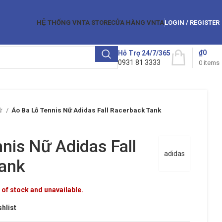
HỆ THỐNG VNTA STORE
CỬA HÀNG VNTA
LOGIN / REGISTER
₫
0
Hỗ Trợ 24/7/365
0931 81 3333
0
items
ữ
Áo Ba Lỗ Tennis Nữ Adidas Fall Racerback Tank
nis Nữ Adidas Fall
adidas
ank
 of stock and unavailable.
shlist