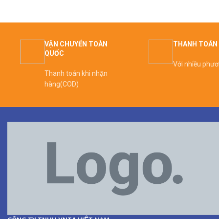
VẬN CHUYỂN TOÀN
THANH TOÁN 
QUỐC
Với nhiều phư
Thanh toán khi nhận
hàng(COD)