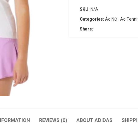
SKU:
N/A
Categories:
Áo Nữ
,
Áo Tenn
Share:
WILSON
BABOLAT
Wilson Blade
Pure Aero + Unstrung
Wilson Pro Staff
Vợt Tennis Babolat Pure Str
Wilson Ultra
Babolat Evo Drive
Babolat Pure Aero
Babolat Boost Rafa
INFORMATION
REVIEWS (0)
ABOUT ADIDAS
SHIPPI
Babolat Pure Drive