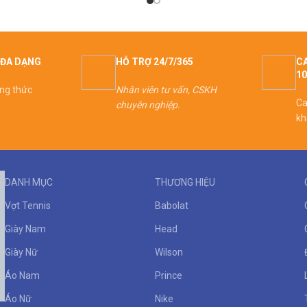
ĐA DẠNG
HỖ TRỢ 24/7/365
CA
1
ơng thức
Nhân viên tư vấn, CSKH
Ca
chuyên nghiệp.
kh
DANH MỤC
THƯƠNG HIỆU
Vợt Tennis
Babolat
Giày Nam
Head
Giày Nữ
Wilson
Áo Nam
Prince
Áo Nữ
Nike