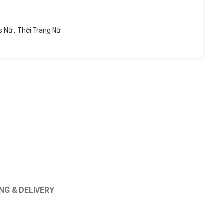
is Nữ
,
Thời Trang Nữ
PRINCE
YONEX
Tour 100p Textreme
ike
NG & DELIVERY