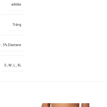
adidas
Trắng
r
,
5% Elastane
S
,
M
,
L
,
XL