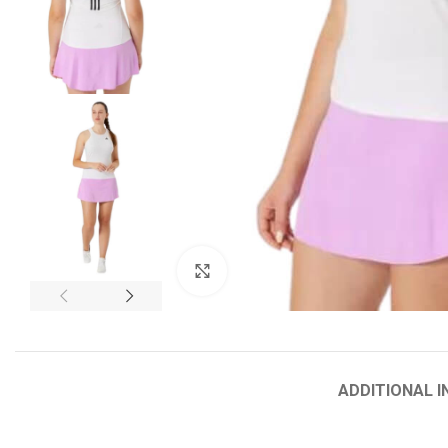
HEAD
Vợt Tennis Radical
Vợt Trẻ Em
Click to enlarge
Gravity
Instinct
Speed
ADDITIONAL 
Boom
Extream