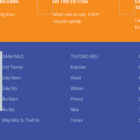
ĐA DẠNG
HỖ TRỢ 24/7/365
CA
1
ơng thức
Nhân viên tư vấn, CSKH
Ca
chuyên nghiệp.
kh
DANH MỤC
THƯƠNG HIỆU
Vợt Tennis
Babolat
Giày Nam
Head
Giày Nữ
Wilson
Áo Nam
Prince
Áo Nữ
Nike
Máy Móc & Thiết Bị
Yonex