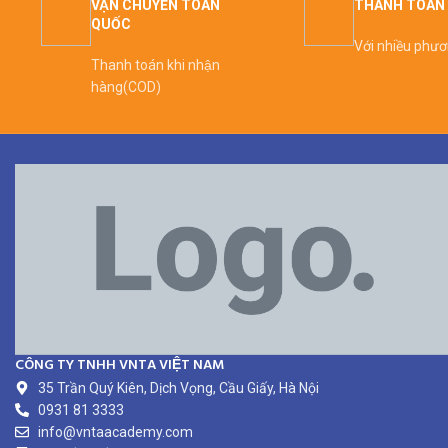
VẬN CHUYỂN TOÀN
THANH TOÁN 
QUỐC
Với nhiều phư
Thanh toán khi nhận
hàng(COD)
CÔNG TY TNHH VNTA VIỆT NAM
35 Trần Quý Kiên, Dịch Vọng, Cầu Giấy, Hà Nội
0931 81 3333
info@vntaacademy.com