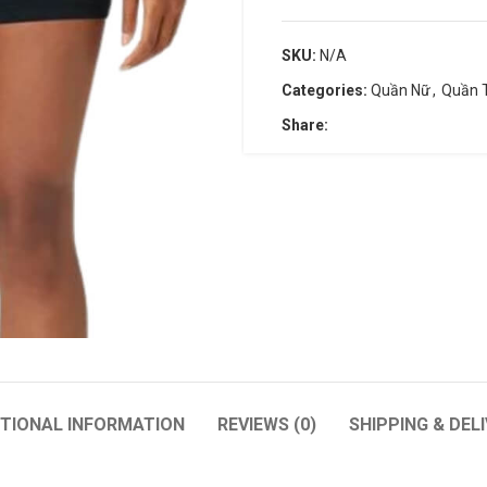
SKU:
N/A
Categories:
Quần Nữ
,
Quần 
Share:
WILSON
BABOLAT
Wilson Blade
Pure Aero + Unstrung
Wilson Pro Staff
Vợt Tennis Babolat Pure Str
Wilson Ultra
Babolat Evo Drive
Babolat Pure Aero
Babolat Boost Rafa
ITIONAL INFORMATION
REVIEWS (0)
SHIPPING & DEL
Babolat Pure Drive