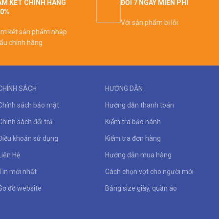
M KẾT CHÍNH HÃNG
ĐỔI 7 NGÀY MIỄN PHÍ
00%
Với sản phẩm bị lỗi
m kết sản phẩm nhập
ẩu chính hãng
CHÍNH SÁCH
HƯỚNG DẪN
Chính sách bảo mật
Hướng dẫn thanh toán
Chính sách đổi trả
Kiểm tra bảo hành
Điều khoản sử dụng
Kiểm tra đơn hàng
Liên Hệ
Hướng dẫn mua hàng
Tin mới nhất
Cách chọn vợt cho người mới
Sơ đồ website
Bảng size giày, quần áo