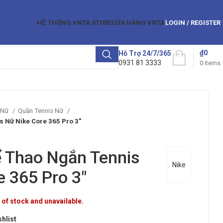
HỆ THỐNG VNTA STORE
CỬA HÀNG VNTA
LOGIN / REGISTER
₫
0
Hỗ Trợ 24/7/365
0931 81 3333
0
items
 Nữ
Quần Tennis Nữ
s Nữ Nike Core 365 Pro 3″
 Thao Ngắn Tennis
Nike
e 365 Pro 3″
 of stock and unavailable.
shlist