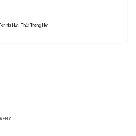
Tennis Nữ
,
Thời Trang Nữ
PRINCE
YONEX
Tour 100p Textreme
ike
IVERY