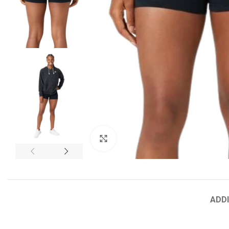
HEAD
Vợt Tennis Radical
Vợt Trẻ Em
Click to enlarge
Gravity
Instinct
Speed
ADD
Boom
Extream