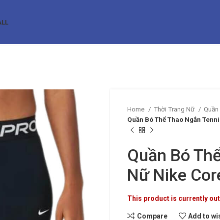
ALL
Home
Thời Trang Nữ
Quần
Quần Bó Thể Thao Ngắn Tenni
Quần Bó Thể
Nữ Nike Cor
This product is currently out
Compare
Add to wi