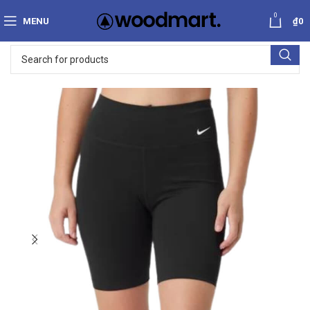
0
MENU
₫
0