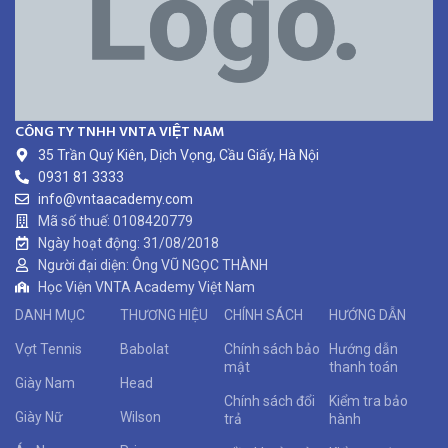
CÔNG TY TNHH VNTA VIỆT NAM
35 Trần Quý Kiên, Dịch Vọng, Cầu Giấy, Hà Nội
0931 81 3333
info@vntaacademy.com
Mã số thuế: 0108420779
Ngày hoạt động: 31/08/2018
Người đại diện: Ông VŨ NGỌC THÀNH
Học Viện VNTA Academy Việt Nam
DANH MỤC
THƯƠNG HIỆU
CHÍNH SÁCH
HƯỚNG DẪN
Vợt Tennis
Babolat
Chính sách bảo
Hướng dẫn
mật
thanh toán
Giày Nam
Head
Chính sách đổi
Kiểm tra bảo
Giày Nữ
Wilson
trả
hành