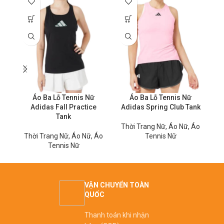
Áo Ba Lỗ Tennis Nữ
Áo Ba Lỗ Tennis Nữ
Adidas Fall Practice
Adidas Spring Club Tank
Tank
Thời Trang Nữ
,
Áo Nữ
,
Áo
Thời Trang Nữ
,
Áo Nữ
,
Áo
Tennis Nữ
T
Tennis Nữ
VẬN CHUYỂN TOÀN
QUỐC
Thanh toán khi nhận