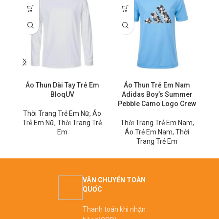
Áo Thun Dài Tay Trẻ Em
Áo Thun Trẻ Em Nam
BloqUV
Adidas Boy’s Summer
Pebble Camo Logo Crew
Thời Trang Trẻ Em Nữ
,
Áo
Trẻ Em Nữ
,
Thời Trang Trẻ
Thời Trang Trẻ Em Nam
,
T
Em
Áo Trẻ Em Nam
,
Thời
Trang Trẻ Em
VẬN CHUYỂN TOÀN
QUỐC
Thanh toán khi nhận