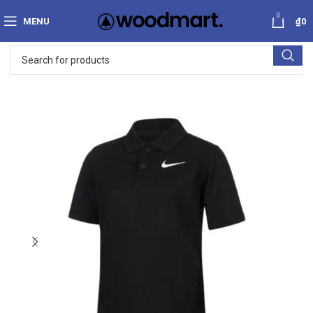
0
MENU
₫
0