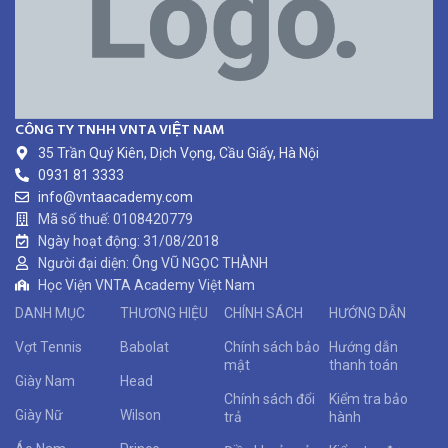
CÔNG TY TNHH VNTA VIỆT NAM
35 Trần Quý Kiên, Dịch Vọng, Cầu Giấy, Hà Nội
0931 81 3333
info@vntaacademy.com
Mã số thuế: 0108420779
Ngày hoạt động: 31/08/2018
Người đại diện: Ông VŨ NGỌC THÀNH
Học Viện VNTA Academy Việt Nam
DANH MỤC
THƯƠNG HIỆU
CHÍNH SÁCH
HƯỚNG DẪN
Vợt Tennis
Babolat
Chính sách bảo
Hướng dẫn
mật
thanh toán
Giày Nam
Head
Chính sách đổi
Kiểm tra bảo
Giày Nữ
Wilson
trả
hành