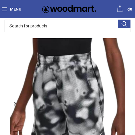
0
MENU
₫
0