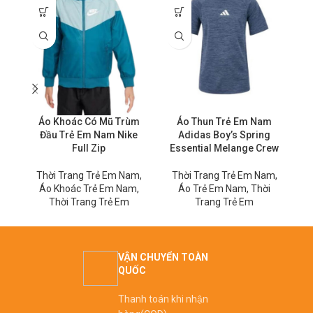
Áo Khoác Có Mũ Trùm
Áo Thun Trẻ Em Nam
Đầu Trẻ Em Nam Nike
Adidas Boy’s Spring
Full Zip
Essential Melange Crew
Thời Trang Trẻ Em Nam
,
Thời Trang Trẻ Em Nam
,
T
Áo Khoác Trẻ Em Nam
,
Áo Trẻ Em Nam
,
Thời
Thời Trang Trẻ Em
Trang Trẻ Em
VẬN CHUYỂN TOÀN
QUỐC
Thanh toán khi nhận