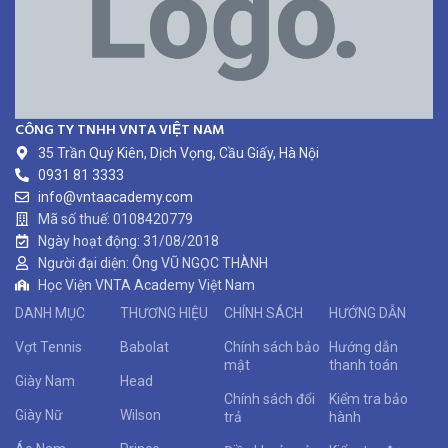
CÔNG TY TNHH VNTA VIỆT NAM
35 Trần Quý Kiên, Dịch Vọng, Cầu Giấy, Hà Nội
0931 81 3333
info@vntaacademy.com
Mã số thuế: 0108420779
Ngày hoạt động: 31/08/2018
Người đại diện: Ông VŨ NGỌC THÀNH
Học Viện VNTA Academy Việt Nam
DANH MỤC
THƯƠNG HIỆU
CHÍNH SÁCH
HƯỚNG DẪN
Vợt Tennis
Babolat
Chính sách bảo
Hướng dẫn
mật
thanh toán
Giày Nam
Head
Chính sách đổi
Kiểm tra bảo
Giày Nữ
Wilson
trả
hành