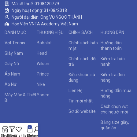
Mã số thuế: 0108420779
Ngày hoạt động: 31/08/2018
Người đại diện: Ông VŨ NGỌC THÀNH
Học Viện VNTA Academy Việt Nam
DANH MỤC
THƯƠNG HIỆU
CHÍNH SÁCH
HƯỚNG DẪN
Vợt Tennis
Babolat
Chính sách bảo
Hướng dẫn
mật
thanh toán
Giày Nam
Head
Chính sách đổi
Kiểm tra bảo
Giày Nữ
Wilson
trả
hành
Áo Nam
Prince
Điều khoản sử
Kiểm tra đơn
dụng
hàng
Áo Nữ
Nike
Liên Hệ
Hướng dẫn mua
Máy Móc & Thiết
Yonex
hàng
Bị
Tin mới nhất
Cách chọn vợt
Sơ đồ website
cho người mới
Bảng size giày,
quần áo
0
Shop
Filters
Wishlist
Cart
My account