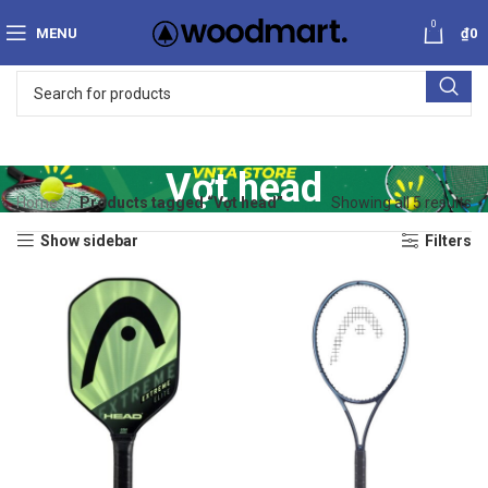
0
MENU
₫
0
Vợt head
Home
Products tagged “Vợt head”
Showing all 5 results
Show sidebar
Filters