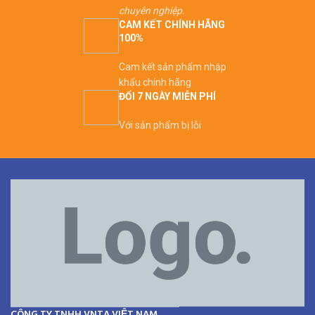
chuyên nghiệp.
CAM KẾT CHÍNH HÃNG
100%
Cam kết sản phẩm nhập
khẩu chính hãng
ĐỔI 7 NGÀY MIỄN PHÍ
Với sản phẩm bị lỗi
CÔNG TY TNHH VNTA VIỆT NAM