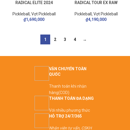
RADICAL ELITE 2024
RADICAL TOUR EX RAW
Pickleball
,
Vợt Pickleball
Pickleball
,
Vợt Pickleball
₫
1,690,000
₫
4,190,000
1
2
3
4
→
VẬN CHUYỂN TOÀN
QUỐC
Thanh toán khi nhận
hàng(COD)
THANH TOÁN ĐA DẠNG
Với nhiều phương thức
HỖ TRỢ 24/7/365
Nhân viên tư vấn, CSKH