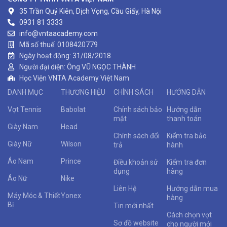
35 Trần Quý Kiên, Dịch Vọng, Cầu Giấy, Hà Nội
0931 81 3333
info@vntaacademy.com
Mã số thuế: 0108420779
Ngày hoạt động: 31/08/2018
Người đại diện: Ông VŨ NGỌC THÀNH
Học Viện VNTA Academy Việt Nam
DANH MỤC
THƯƠNG HIỆU
CHÍNH SÁCH
HƯỚNG DẪN
Vợt Tennis
Babolat
Chính sách bảo
Hướng dẫn
mật
thanh toán
Giày Nam
Head
Chính sách đổi
Kiểm tra bảo
Giày Nữ
Wilson
trả
hành
Áo Nam
Prince
Điều khoản sử
Kiểm tra đơn
dụng
hàng
Áo Nữ
Nike
Liên Hệ
Hướng dẫn mua
Máy Móc & Thiết
Yonex
hàng
Bị
Tin mới nhất
Cách chọn vợt
Sơ đồ website
cho người mới