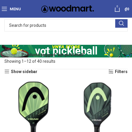
0
MENU
₫
0
vợt pickleball
Home
Products tagged “vợt pickleball”
Showing 1–12 of 40 results
Show sidebar
Filters