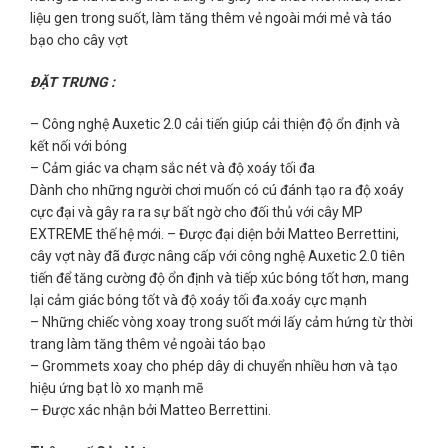
liệu gen trong suốt, làm tăng thêm vẻ ngoài mới mẻ và táo
bạo cho cây vợt
ĐẶT TRƯNG :
– Công nghệ Auxetic 2.0 cải tiến giúp cải thiện độ ổn định và
kết nối với bóng
– Cảm giác va chạm sắc nét và độ xoáy tối đa
Dành cho những người chơi muốn có cú đánh tạo ra độ xoáy
cực đại và gây ra ra sự bất ngờ cho đối thủ với cây MP
EXTREME thế hệ mới. – Được đại diện bởi Matteo Berrettini,
cây vợt này đã được nâng cấp với công nghệ Auxetic 2.0 tiên
tiến để tăng cường độ ổn định và tiếp xúc bóng tốt hơn, mang
lại cảm giác bóng tốt và độ xoáy tối đa.xoáy cực mạnh
– Những chiếc vòng xoay trong suốt mới lấy cảm hứng từ thời
trang làm tăng thêm vẻ ngoài táo bạo
– Grommets xoay cho phép dây di chuyển nhiều hơn và tạo
hiệu ứng bạt lò xo mạnh mẽ
– Được xác nhận bởi Matteo Berrettini.