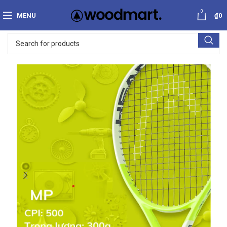
0
MENU
₫
0