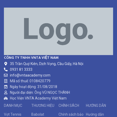
CÔNG TY TNHH VNTA VIỆT NAM
35 Trần Quý Kiên, Dịch Vọng, Cầu Giấy, Hà Nội
0931 81 3333
info@vntaacademy.com
Mã số thuế: 0108420779
Ngày hoạt động: 31/08/2018
Người đại diện: Ông VŨ NGỌC THÀNH
Học Viện VNTA Academy Việt Nam
DANH MỤC
THƯƠNG HIỆU
CHÍNH SÁCH
HƯỚNG DẪN
Vợt Tennis
Babolat
Chính sách bảo
Hướng dẫn