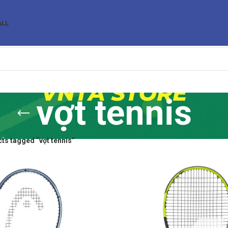
ALL
vợt tennis
ts tagged “vợt tennis”