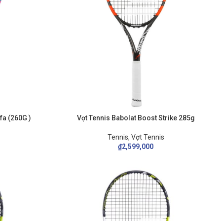
PRINCE
YONEX
Tour 100p Textreme
fa (260G )
Vợt Tennis Babolat Boost Strike 285g
ike
Tennis
,
Vợt Tennis
₫
2,599,000