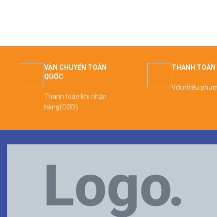
VẬN CHUYỂN TOÀN
THANH TOÁN 
QUỐC
Với nhiều phư
Thanh toán khi nhận
hàng(COD)