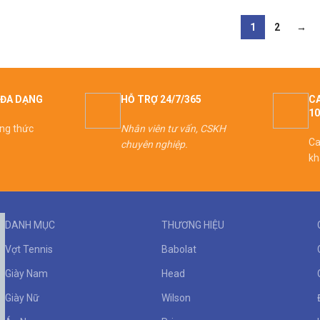
1
2
→
ĐA DẠNG
HỖ TRỢ 24/7/365
CA
1
ơng thức
Nhân viên tư vấn, CSKH
Ca
chuyên nghiệp.
kh
DANH MỤC
THƯƠNG HIỆU
Vợt Tennis
Babolat
Giày Nam
Head
Giày Nữ
Wilson