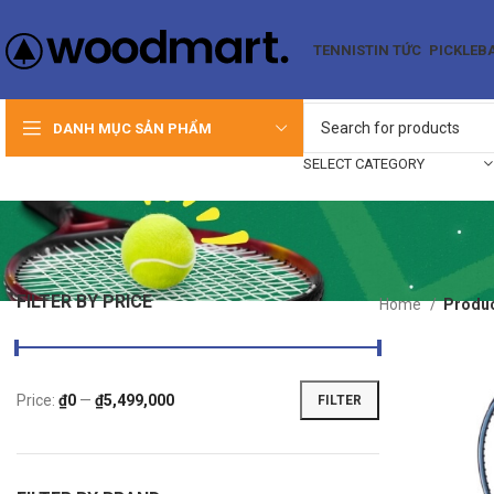
TENNIS
TIN TỨC
PICKLEB
DANH MỤC SẢN PHẨM
SELECT CATEGORY
FILTER BY PRICE
Home
Produc
Price:
₫0
—
₫5,499,000
FILTER