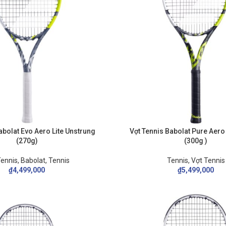
abolat Evo Aero Lite Unstrung
Vợt Tennis Babolat Pure Aero
(270g)
(300g )
Tennis
,
Babolat
,
Tennis
Tennis
,
Vợt Tennis
₫
4,499,000
₫
5,499,000