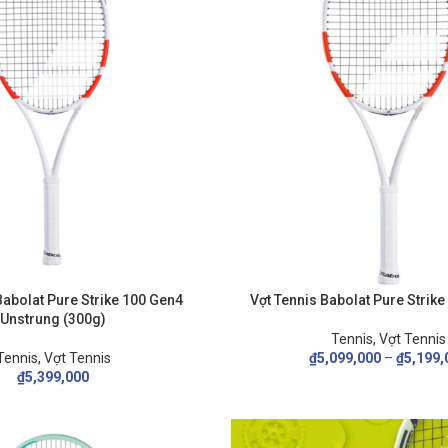
Babolat Pure Strike 100 Gen4
Vợt Tennis Babolat Pure Strike
Unstrung (300g)
Tennis
,
Vợt Tennis
Tennis
,
Vợt Tennis
₫
5,099,000
–
₫
5,199,
₫
5,399,000