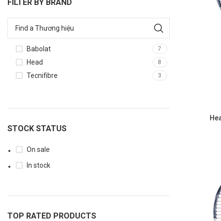
FILTER BY BRAND
Babolat
7
Head
8
Tecnifibre
3
HEAD
Vợt Tennis Radical
Hea
Vợt Trẻ Em
STOCK STATUS
Gravity
On sale
Instinct
In stock
Speed
Boom
Extream
TOP RATED PRODUCTS