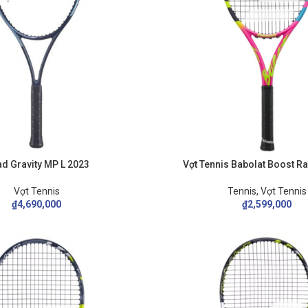
WILSON
BABOLAT
Wilson Blade
Pure Aero + Unstrung
d Gravity MP L 2023
Vợt Tennis Babolat Boost Ra
Wilson Pro Staff
Vợt Tennis Babolat Pure Str
Vợt Tennis
Tennis
,
Vợt Tennis
Wilson Ultra
Babolat Evo Drive
₫
4,690,000
₫
2,599,000
Babolat Pure Aero
Babolat Boost Rafa
Babolat Pure Drive