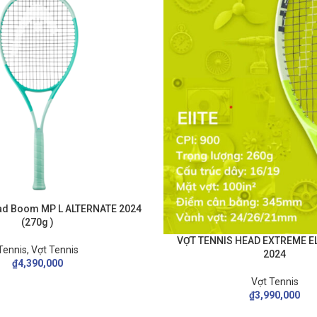
ead Boom MP L ALTERNATE 2024
(270g )
VỢT TENNIS HEAD EXTREME EL
Tennis
,
Vợt Tennis
2024
₫
4,390,000
Vợt Tennis
₫
3,990,000