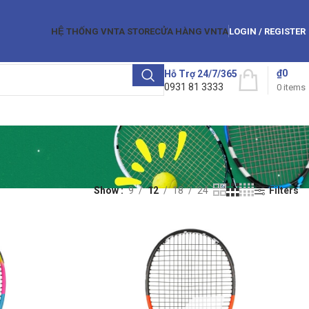
HỆ THỐNG VNTA STORE
CỬA HÀNG VNTA
LOGIN / REGISTER
₫
0
Hỗ Trợ 24/7/365
0931 81 3333
0
items
Show
9
12
18
24
Filters