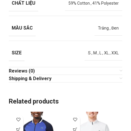
CHẤT LIỆU
59% Cotton
,
41% Polyester
MÀU SẮC
Trắng
,
Đen
SIZE
S
,
M
,
L
,
XL
,
XXL
Reviews (0)
Shipping & Delivery
Related products