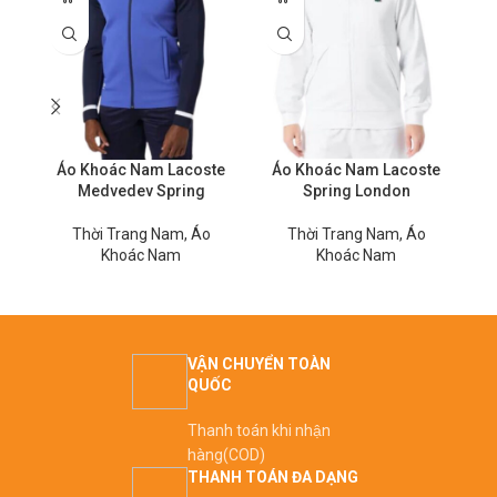
Áo Khoác Nam Lacoste
Áo Khoác Nam Lacoste
Medvedev Spring
Spring London
Thời Trang Nam
,
Áo
Thời Trang Nam
,
Áo
Khoác Nam
Khoác Nam
VẬN CHUYỂN TOÀN
QUỐC
Thanh toán khi nhận
hàng(COD)
THANH TOÁN ĐA DẠNG