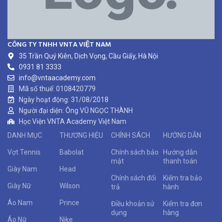
CÔNG TY TNHH VNTA VIỆT NAM
35 Trần Quý Kiên, Dịch Vọng, Cầu Giấy, Hà Nội
0931 81 3333
info@vntaacademy.com
Mã số thuế: 0108420779
Ngày hoạt động: 31/08/2018
Người đại diện: Ông VŨ NGỌC THÀNH
Học Viện VNTA Academy Việt Nam
DANH MỤC
THƯƠNG HIỆU
CHÍNH SÁCH
HƯỚNG DẪN
Vợt Tennis
Babolat
Chính sách bảo
Hướng dẫn
mật
thanh toán
Giày Nam
Head
Chính sách đổi
Kiểm tra bảo
Giày Nữ
Wilson
trả
hành
Áo Nam
Prince
Điều khoản sử
Kiểm tra đơn
dụng
hàng
Áo Nữ
Nike