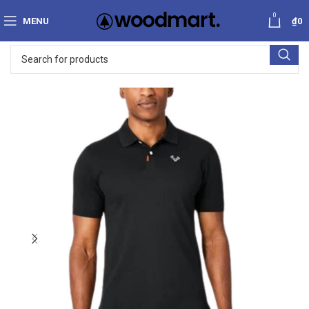
0
MENU
₫
0