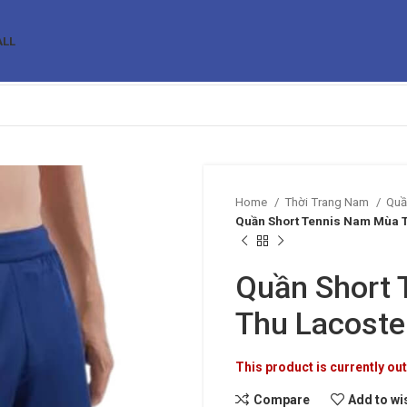
ALL
Home
Thời Trang Nam
Quâ
Quần Short Tennis Nam Mùa 
Quần Short
Thu Lacost
This product is currently out
Compare
Add to wi