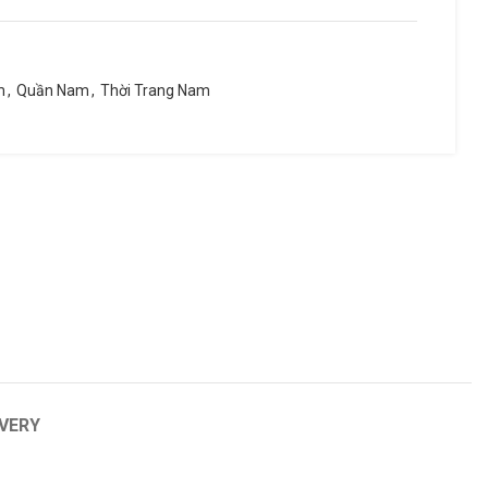
m
,
Quần Nam
,
Thời Trang Nam
PRINCE
YONEX
Tour 100p Textreme
ike
IVERY