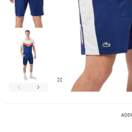
HEAD
Vợt Tennis Radical
Vợt Trẻ Em
Click to enlarge
Gravity
Instinct
Speed
ADD
Boom
Extream