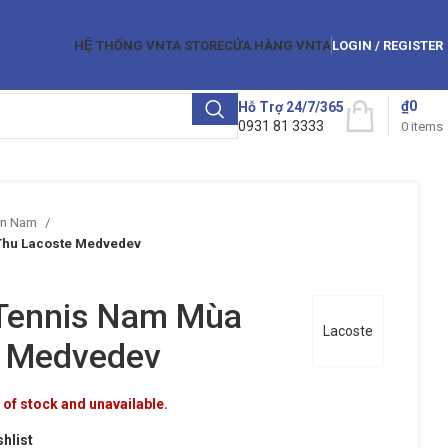
HỆ THỐNG VNTA STORE
CỬA HÀNG VNTA
LOGIN / REGISTER
₫
0
Hỗ Trợ 24/7/365
0931 81 3333
0
items
̀n Nam
Thu Lacoste Medvedev
 Tennis Nam Mùa
Lacoste
e Medvedev
 of stock and unavailable.
shlist