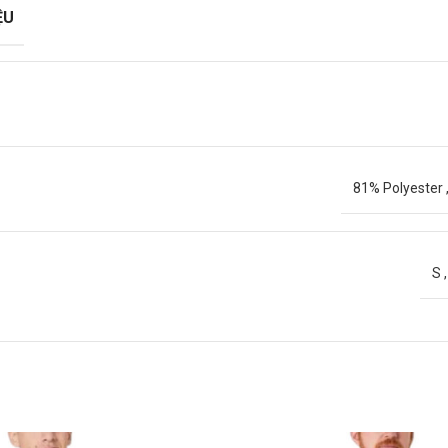
ỆU
81% Polyester
S