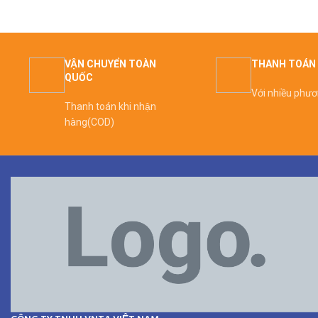
VẬN CHUYỂN TOÀN
THANH TOÁN 
QUỐC
Với nhiều phư
Thanh toán khi nhận
hàng(COD)