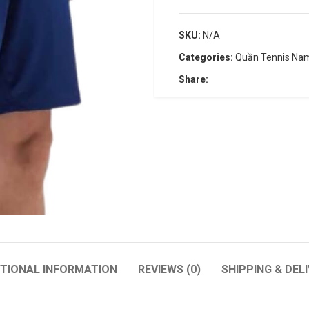
SKU:
N/A
Categories:
Quần Tennis Na
Share:
WILSON
BABOLAT
Wilson Blade
Pure Aero + Unstrung
Wilson Pro Staff
Vợt Tennis Babolat Pure Str
Wilson Ultra
Babolat Evo Drive
Babolat Pure Aero
Babolat Boost Rafa
ITIONAL INFORMATION
REVIEWS (0)
SHIPPING & DEL
Babolat Pure Drive