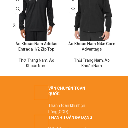
Áo Khoác Nam Adidas
Áo Khoác Nam Nike Core
Entrada 1/2 Zip Top
Advantage
A
Thời Trang Nam
,
Áo
Thời Trang Nam
,
Áo
T
Khoác Nam
Khoác Nam
VẬN CHUYỂN TOÀN
QUỐC
Thanh toán khi nhận
hàng(COD)
THANH TOÁN ĐA DẠNG