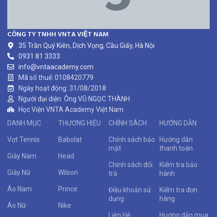
CÔNG TY TNHH VNTA VIỆT NAM
35 Trần Quý Kiên, Dịch Vọng, Cầu Giấy, Hà Nội
0931 81 3333
info@vntaacademy.com
Mã số thuế: 0108420779
Ngày hoạt động: 31/08/2018
Người đại diện: Ông VŨ NGỌC THÀNH
Học Viện VNTA Academy Việt Nam
DANH MỤC
THƯƠNG HIỆU
CHÍNH SÁCH
HƯỚNG DẪN
Vợt Tennis
Babolat
Chính sách bảo
Hướng dẫn
mật
thanh toán
Giày Nam
Head
Chính sách đổi
Kiểm tra bảo
Giày Nữ
Wilson
trả
hành
Áo Nam
Prince
Điều khoản sử
Kiểm tra đơn
dụng
hàng
Áo Nữ
Nike
Liên Hệ
Hướng dẫn mua