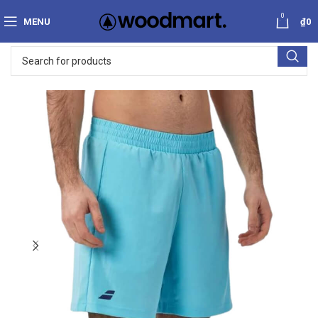
0
MENU
₫
0