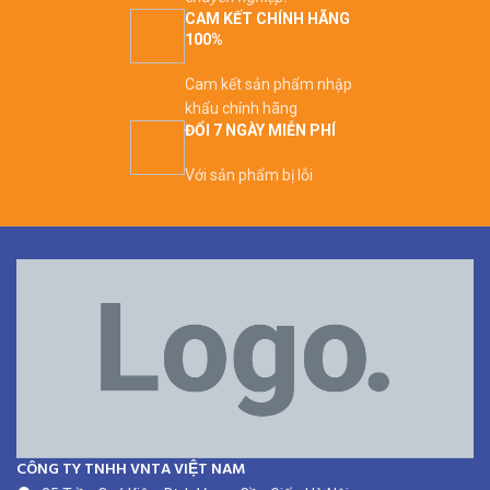
CAM KẾT CHÍNH HÃNG
100%
Cam kết sản phẩm nhập
khẩu chính hãng
ĐỔI 7 NGÀY MIỄN PHÍ
Với sản phẩm bị lỗi
CÔNG TY TNHH VNTA VIỆT NAM