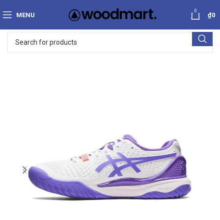
0
MENU
₫
0