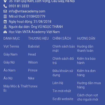
35 Trần Quý Kiên, Dịch Vọng, Cầu Giấy, Hà Nội
0931 81 3333
info@vntaacademy.com
Mã số thuế: 0108420779
Ngày hoạt động: 31/08/2018
Người đại diện: Ông VŨ NGỌC THÀNH
Học Viện VNTA Academy Việt Nam
DANH MỤC
THƯƠNG HIỆU
CHÍNH SÁCH
HƯỚNG DẪN
Vợt Tennis
Babolat
Chính sách bảo
Hướng dẫn
mật
thanh toán
Giày Nam
Head
Chính sách đổi
Kiểm tra bảo
Giày Nữ
Wilson
trả
hành
Áo Nam
Prince
Điều khoản sử
Kiểm tra đơn
dụng
hàng
Áo Nữ
Nike
Liên Hệ
Hướng dẫn mua
Máy Móc & Thiết
Yonex
hàng
Bị
Tin mới nhất
Cách chọn vợt
Sơ đồ website
cho người mới