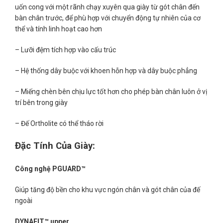
uốn cong với một rãnh chạy xuyên qua giày từ gót chân đến
bàn chân trước, để phù hợp với chuyển động tự nhiên của cơ
thể và tính linh hoạt cao hơn
– Lưỡi đệm tích hợp vào cấu trúc
– Hệ thống dây buộc với khoen hỗn hợp và dây buộc phẳng
– Miếng chèn bên chịu lực tốt hơn cho phép bàn chân luôn ở vị
trí bên trong giày
– Đế Ortholite có thể tháo rời
Đặc Tính Của Giày:
Công ngh
ệ
PGUARD™
Giúp tăng độ bền cho khu vực ngón chân và gót chân của đế
ngoài
DYNAFIT™ upper