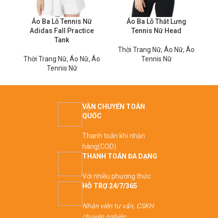
Áo Ba Lỗ Thắt Lưng
Áo Ba Lỗ Tennis Nữ
Tennis Nữ Head
Adidas Fall Practice
Tank
Thời Trang Nữ
,
Áo Nữ
,
Áo
Tennis Nữ
T
Thời Trang Nữ
,
Áo Nữ
,
Áo
Tennis Nữ
VẬN CHUYỂN TOÀN
QUỐC
Thanh toán khi nhận
hàng(COD)
THANH TOÁN ĐA DẠNG
Với nhiều phương thức
HỖ TRỢ 24/7/365
Nhân viên tư vấn, CSKH
chuyên nghiệp.