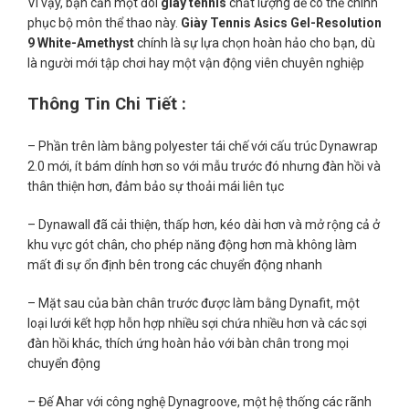
Vì vậy, bạn cần một đôi
giày tennis
chất lượng để có thể chinh
phục bộ môn thể thao này.
Giày Tennis Asics Gel-Resolution
9 White-Amethyst
chính là sự lựa chọn hoàn hảo cho bạn, dù
là người mới tập chơi hay một vận động viên chuyên nghiệp
Thông Tin Chi Tiết :
– Phần trên làm bằng polyester tái chế với cấu trúc Dynawrap
2.0 mới, ít bám dính hơn so với mẫu trước đó nhưng đàn hồi và
thân thiện hơn, đảm bảo sự thoải mái liên tục
– Dynawall đã cải thiện, thấp hơn, kéo dài hơn và mở rộng cả ở
khu vực gót chân, cho phép năng động hơn mà không làm
mất đi sự ổn định bên trong các chuyển động nhanh
– Mặt sau của bàn chân trước được làm bằng Dynafit, một
loại lưới kết hợp hỗn hợp nhiều sợi chứa nhiều hơn và các sợi
đàn hồi khác, thích ứng hoàn hảo với bàn chân trong mọi
chuyển động
– Đế Ahar với công nghệ Dynagroove, một hệ thống các rãnh