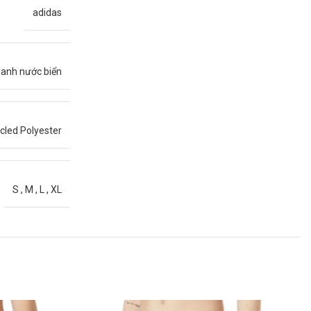
adidas
anh nước biển
led Polyester
S
,
M
,
L
,
XL