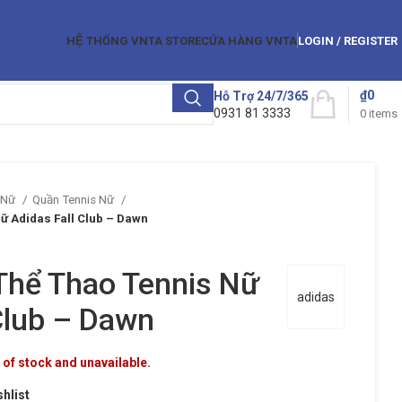
HỆ THỐNG VNTA STORE
CỬA HÀNG VNTA
LOGIN / REGISTER
₫
0
Hỗ Trợ 24/7/365
0931 81 3333
0
items
 Nữ
Quần Tennis Nữ
ữ Adidas Fall Club – Dawn
Thể Thao Tennis Nữ
adidas
Club – Dawn
 of stock and unavailable.
shlist