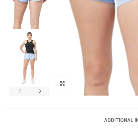
HEAD
Vợt Tennis Radical
Vợt Trẻ Em
Click to enlarge
Gravity
Instinct
Speed
ADDITIONAL 
Boom
Extream