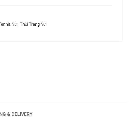
Tennis Nữ
,
Thời Trang Nữ
PRINCE
YONEX
Tour 100p Textreme
ike
NG & DELIVERY