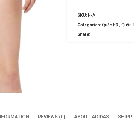
SKU:
N/A
Categories:
Quần Nữ
,
Quần 
Share:
WILSON
BABOLAT
Wilson Blade
Pure Aero + Unstrung
Wilson Pro Staff
Vợt Tennis Babolat Pure Str
Wilson Ultra
Babolat Evo Drive
Babolat Pure Aero
Babolat Boost Rafa
INFORMATION
REVIEWS (0)
ABOUT ADIDAS
SHIPPI
Babolat Pure Drive