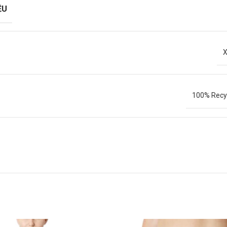
ỆU
X
100% Recyc