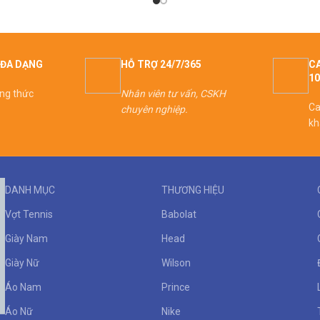
ĐA DẠNG
HỖ TRỢ 24/7/365
CA
1
ơng thức
Nhân viên tư vấn, CSKH
Ca
chuyên nghiệp.
kh
DANH MỤC
THƯƠNG HIỆU
Vợt Tennis
Babolat
Giày Nam
Head
Giày Nữ
Wilson
Áo Nam
Prince
Áo Nữ
Nike