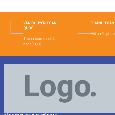
VẬN CHUYỂN TOÀN
THANH TOÁN 
QUỐC
Với nhiều phư
Thanh toán khi nhận
hàng(COD)